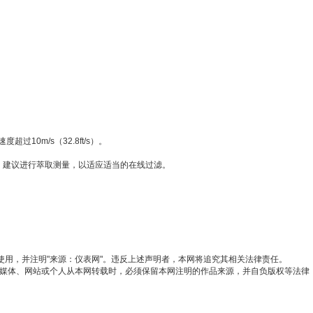
m/s（32.8ft/s）。
；建议进行萃取测量，以适应适当的在线过滤。
使用，并注明"来源：仪表网"。违反上述声明者，本网将追究其相关法律责任。
他媒体、网站或个人从本网转载时，必须保留本网注明的作品来源，并自负版权等法律