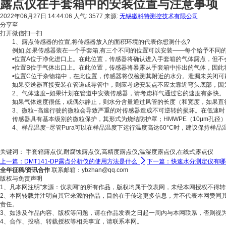
露点仪在手套箱中的安装位置与注意事项
2022年06月27日 14:44:06
人气: 3577
来源:
无锡徽科特测控技术有限公司
分享至
打开微信扫一扫
1、露点传感器的位置,将传感器放入的面积环境的代表你想测什么?
例如,如果传感器装在一个手套箱,有三个不同的位置可以安装——每个给予不同的
•位置A位于净化进口上。在此位置，传感器将确认进入手套箱的气体露点，但不
•位置B位于气体出口上。在此位置，传感器将暴露从手套箱中排出的气体，因此将
•位置C位于杂物箱中，在此位置，传感器将仅检测其附近的水分。泄漏未关闭可
如果变送器直接安装在管道或导管中，则应考虑安装点不应太靠近弯头底部，因
2、气体速度–如果计划在管道中安装传感器，请考虑样气通过它的速度有多快。
如果气体速度很低，或偶尔静止，则水分含量通过风管的长度（和宽度，如果直径超过几
3、微粒–高速行驶的微粒会导致严重的对传感器造成不可逆转的损坏。在低速时
传感器具有基本级别的微粒保护，其形式为烧结防护罩；HMWPE（10μm孔径）
4、样品温度–尽管Pura可以在样品温度下运行温度高达60°C时，建议保持样
关键词：
手套箱露点仪,耐腐蚀露点仪,高精度露点仪,温湿度露点仪,在线式露点仪

上一篇：DMT141-DP露点分析仪的使用方法是什么
下一篇：快速水分测定仪有哪
全年征稿/资讯合作
联系邮箱：ybzhan@qq.com
版权与免责声明
1、凡本网注明"来源：仪表网"的所有作品，版权均属于仪表网，未经本网授权不得
2、本网转载并注明自其它来源的作品，目的在于传递更多信息，并不代表本网赞同
责任。
3、如涉及作品内容、版权等问题，请在作品发表之日起一周内与本网联系，否则视
4、合作、投稿、转载授权等相关事宜，请联系本网。