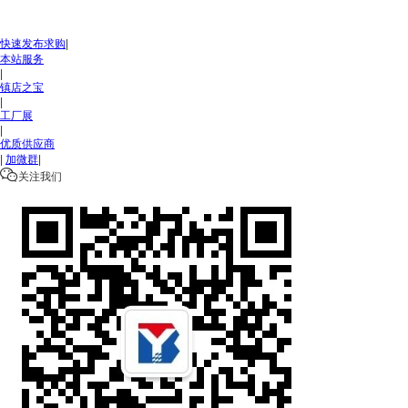
快速发布求购
|
本站服务
|
镇店之宝
|
工厂展
|
优质供应商
|
加微群
|

关注我们