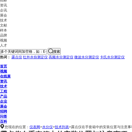
招标
资讯
企讯
展会
技术
文献
样本
品牌
视频
人才
搜索
热词：
露点仪
红外水份测定仪
高频水分测定仪
微波水分测定仪
卡氏水分测定仪
首页
视频
在线展
资讯
技术
工程
产品
企业
展会
招聘
问答
百科

您现在的位置：
仪表网
>
水分仪
>
技术列表
>
露点仪在手套箱中的安装位置与注意事