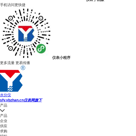
手机访问更快捷
仪表小程序
更多流量 更易传播
水分仪
sfy.ybzhan.cn
仪表网旗下
产品
产品
企业
供应
求购