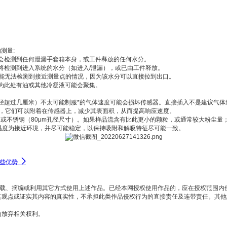
测量:
会检测到任何泄漏手套箱本身，或工件释放的任何水分。
检测到进入系统的水分（如进入/泄漏），或已由工件释放。
能无法检测到接近测量点的情况，因为该水分可以直接拉到出口。
为此处有油或其他冷凝液可能会聚集。
厘米）不太可能制服*的气体速度可能会损坏传感器。直接插入不是建议气体速度超过10
，它们可以附着在传感器上，减少其表面积，从而提高响应速度。
或不锈钢（80μm孔径尺寸）。如果样品流含有比此更小的颗粒，或通常较大粉尘量
品温度为接近环境，并尽可能稳定，以保持吸附和解吸特征尽可能一致。

些优势
转载、摘编或利用其它方式使用上述作品。已经本网授权使用作品的，应在授权范围内
其观点或证实其内容的真实性，不承担此类作品侵权行为的直接责任及连带责任。其
为放弃相关权利。