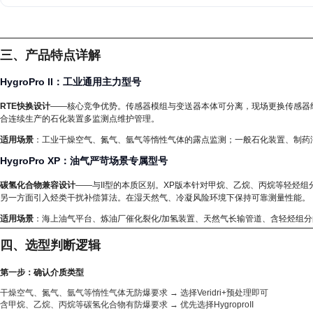
三、产品特点详解
HygroPro II：工业通用主力型号
RTE快换设计
——核心竞争优势。传感器模组与变送器本体可分离，现场更换传感器约
合连续生产的石化装置多监测点维护管理。
适用场景
：工业干燥空气、氮气、氩气等惰性气体的露点监测；一般石化装置、制药洁净室（
HygroPro XP：油气严苛场景专属型号
碳氢化合物兼容设计
——与II型的本质区别。XP版本针对甲烷、乙烷、丙烷等轻烃
另一方面引入烃类干扰补偿算法。在湿天然气、冷凝风险环境下保持可靠测量性能。
适用场景
：海上油气平台、炼油厂催化裂化/加氢装置、天然气长输管道、含轻烃组
四、选型判断逻辑
第一步：确认介质类型
干燥空气、氮气、氩气等惰性气体无防爆要求 → 选择Veridri+预处理即可
含甲烷、乙烷、丙烷等碳氢化合物有防爆要求 → 优先选择HygroproII