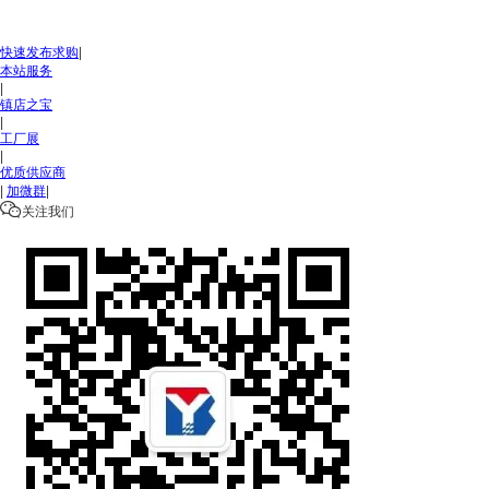
快速发布求购
|
本站服务
|
镇店之宝
|
工厂展
|
优质供应商
|
加微群
|

关注我们