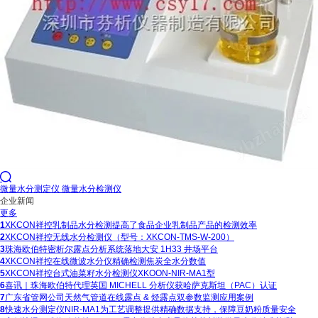

微量水分测定仪 微量水分检测仪
企业新闻
更多
1
XKCON祥控乳制品水分检测提高了食品企业乳制品产品的检测效率
2
XKCON祥控无线水分检测仪（型号：XKCON-TMS-W-200）
3
珠海欧伯特密析尔露点分析系统落地大安 1H33 井场平台
4
XKCON祥控在线微波水分仪精确检测焦炭全水分数值
5
XKCON祥控台式油菜籽水分检测仪XKOON-NIR-MA1型
6
喜讯｜珠海欧伯特代理英国 MICHELL 分析仪获哈萨克斯坦（PAC）认证
7
广东省管网公司天然气管道在线露点 & 烃露点双参数监测应用案例
8
快速水分测定仪NIR-MA1为工艺调整提供精确数据支持，保障豆奶粉质量安全