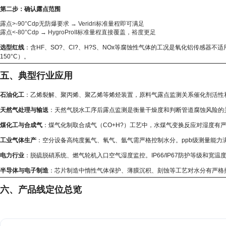
第二步：确认露点范围
露点>-90°Cdp无防爆要求 → Veridri标准量程即可满足
露点<-80°Cdp → HygroProII标准量程直接覆盖，裕度更足
选型红线
：含HF、SO?、Cl?、H?S、NOx等腐蚀性气体的工况是氧化铝传感器不适
150°C）。
五、典型行业应用
石油化工
：乙烯裂解、聚丙烯、聚乙烯等烯烃装置，原料气露点监测关系催化剂活性
天然气处理与输送
：天然气脱水工序后露点监测是衡量干燥度和判断管道腐蚀风险的关键
煤化工与合成气
：煤气化制取合成气（CO+H?）工艺中，水煤气变换反应对湿度有
工业气体生产
：空分设备高纯度氮气、氧气、氩气需严格控制水分。ppb级测量能力
电力行业
：脱硫脱硝系统、燃气轮机入口空气湿度监控。IP66/IP67防护等级和宽
半导体与电子制造
：芯片制造中惰性气体保护、薄膜沉积、刻蚀等工艺对水分有严格
六、产品线定位总览