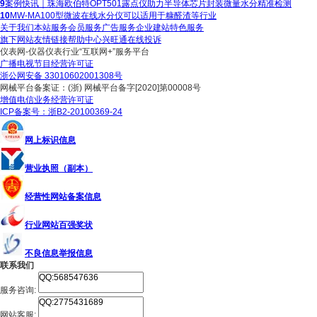
9
案例快讯｜珠海欧伯特OPT501露点仪助力半导体芯片封装微量水分精准检测
10
MW-MA100型微波在线水分仪可以适用于糠醛渣等行业
关于我们
本站服务
会员服务
广告服务
企业建站
特色服务
旗下网站
友情链接
帮助中心
兴旺通
在线投诉
仪表网
-仪器仪表行业“互联网+”服务平台
广播电视节目经营许可证
浙公网安备 33010602001308号
网械平台备案证：(浙) 网械平台备字[2020]第00008号
增值电信业务经营许可证
ICP备案号：浙B2-20100369-24
网上标识信息
营业执照（副本）
经营性网站备案信息
行业网站百强奖状
不良信息举报信息
联系我们
服务咨询:
网站客服: