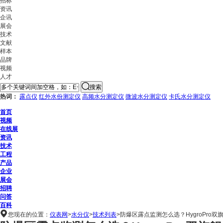
招标
资讯
企讯
展会
技术
文献
样本
品牌
视频
人才
搜索
热词：
露点仪
红外水份测定仪
高频水分测定仪
微波水分测定仪
卡氏水分测定仪
首页
视频
在线展
资讯
技术
工程
产品
企业
展会
招聘
问答
百科

您现在的位置：
仪表网
>
水分仪
>
技术列表
>
防爆区露点监测怎么选？HygroPro