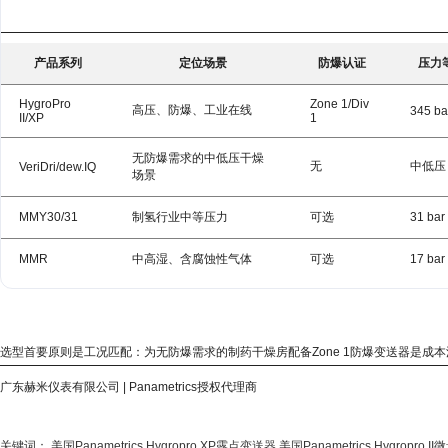
产品系列
定位场景
防爆认证
压力
HygroPro
Zone 1/Div
高压、防爆、工业在线
345 ba
II/XP
1
无防爆需求的中低压干燥
无
中低压
VeriDri/dew.IQ
场景
MMY30/31
制氢行业中等压力
可选
31 bar
MMR
中高湿、含腐蚀性气体
可选
17 bar
选型首要原则是工况匹配：为无防爆需求的制药干燥房配备Zone 1防爆变送器是成
广东赫米仪表有限公司 | Panametrics授权代理商
关键词：
美国Panametrics Hygropro XP露点变送器,美国Panametrics Hygropro